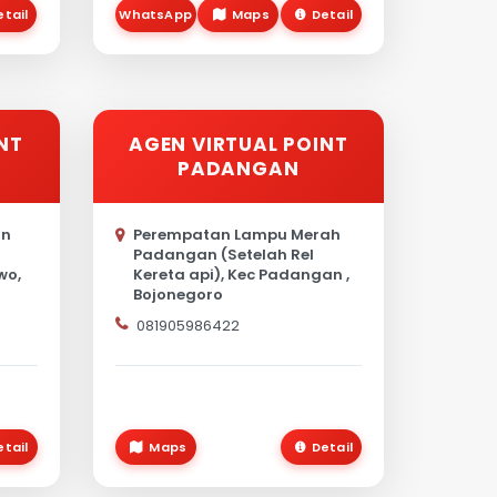
etail
WhatsApp
Maps
Detail
NT
AGEN VIRTUAL POINT
PADANGAN
an
Perempatan Lampu Merah
Padangan (Setelah Rel
wo,
Kereta api), Kec Padangan ,
Bojonegoro
081905986422
etail
Maps
Detail