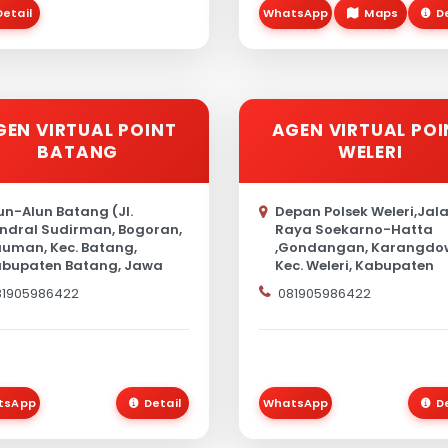
Detail
WhatsApp
Maps
D
GEN VIRTUAL POINT
AGEN VIRTUAL POI
BATANG
WELERI
un-Alun Batang (Jl.
Depan Polsek Weleri,Jal
ndral Sudirman, Bogoran,
Raya Soekarno-Hatta
uman, Kec. Batang,
,Gondangan, Karangdo
bupaten Batang, Jawa
Kec. Weleri, Kabupaten
ngah)
Kendal, Jawa Tengah
81905986422
081905986422
tsApp
Detail
WhatsApp
D