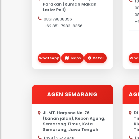
(0
Parakan (Rumah Makan
08
Larizz Poll)
08
085179838356
+
+62 851-7983-8356
(
WhatsApp
Maps
Detail
Wha
AGEN SEMARANG
AG
Jl. MT. Haryono No. 76
Di
(kanan jalan), Kebon Agung,
Ti
Semarang Timur, Kota
Ki
Semarang, Jawa Tengah
Ti
50123, Indonesia
Ma
(024) 3544848;
(0