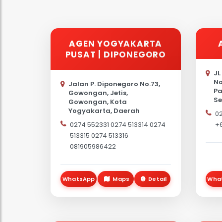
AGEN YOGYAKARTA
PUSAT | DIPONEGORO
JL
No
Jalan P. Diponegoro No.73,
Pa
Gowongan, Jetis,
Se
Gowongan, Kota
50
Yogyakarta, Daerah
0
Istimewa Yogyakarta 55233
0274 552331 0274 513314 0274
+6
513315 0274 513316
081905986422
WhatsApp
Maps
Detail
Wha