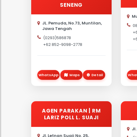
SENENG
Mu
JL. Pemuda, No.73, Muntilan,
0
Jawa Tengah
+
(0293)586878
+
+62 852-9098-2778
WhatsApp
Maps
Detail
Wha
AGEN PARAKAN | RM
LARIZ POLL L. SUAJI
Jl
Jl. Letnan Suaji No. 25,