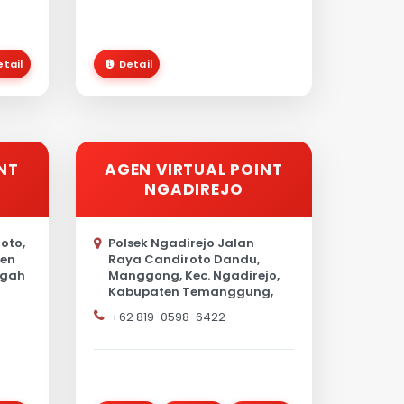
etail
Detail
NT
AGEN VIRTUAL POINT
NGADIREJO
oto,
Polsek Ngadirejo Jalan
ten
Raya Candiroto Dandu,
ngah
Manggong, Kec. Ngadirejo,
Kabupaten Temanggung,
Jawa Tengah
+62 819-0598-6422