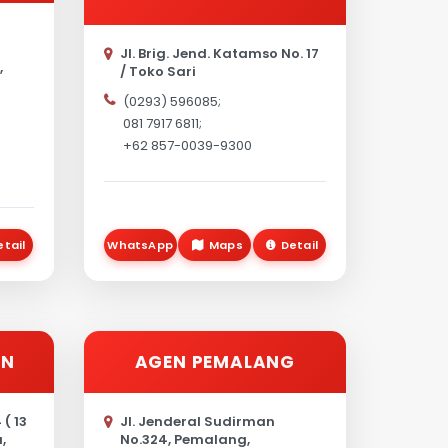
Jl. Brig. Jend. Katamso No. 17
,
/ Toko Sari
(0293) 596085;
081 7917 6811;
+62 857-0039-9300
etail
WhatsApp
Maps
Detail
AN
AGEN PEMALANG
 ( 13
Jl. Jenderal Sudirman
,
No.324, Pemalang,