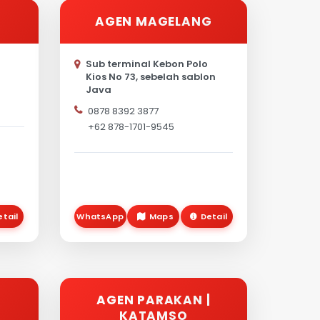
AGEN MAGELANG
Sub terminal Kebon Polo
Kios No 73, sebelah sablon
Java
0878 8392 3877
+62 878-1701-9545
etail
WhatsApp
Maps
Detail
AGEN PARAKAN |
KATAMSO