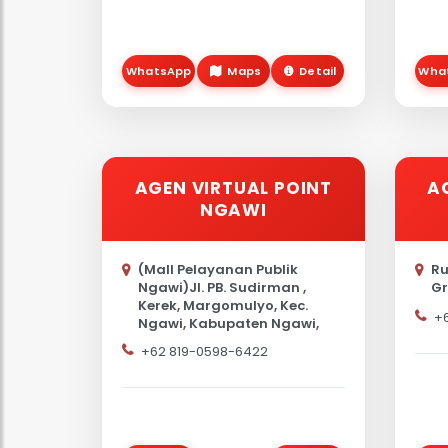
WhatsApp
Maps
Detail
Wha
AGEN VIRTUAL POINT
A
NGAWI
(Mall Pelayanan Publik
Ru
Ngawi)Jl. PB. Sudirman ,
Gr
Kerek, Margomulyo, Kec.
+
Ngawi, Kabupaten Ngawi,
Jawa Timur
+62 819-0598-6422