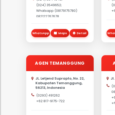
Su
(024) 3549652;
(0
57
Whatsapp (08179175780)
+6
082122767678
WhatsApp
Maps
Detail
Wha
AGEN TEMANGGUNG
JL. Letjend Suprapto, No. 22,
Jl
Kabupaten Temanggung,
(0
56213, Indonesia
08
(0293) 491262
+6
+62 817-9175-722
+6