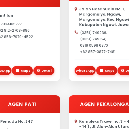
Jalan Hasanudin No. 1,
Margomulyo, Ngawi,
ntilan
Margomulyo, Kec. Ngawi
87834185777
Kabupaten Ngawi, Jawa
Timur 63217, Indonesia
62 812-2708-886
(0351) 749236;
62 858-7979-4522
(0351) 749154;
0819 0598 6370
+62 857-0877-7481
tsApp
Maps
Detail
WhatsApp
Maps
D
AGEN PATI
AGEN PEKALONG
. Pemuda No. 247
Kompleks Travel no. 3 - 4
- 14 ) , Jl. Alun-Alun Utara