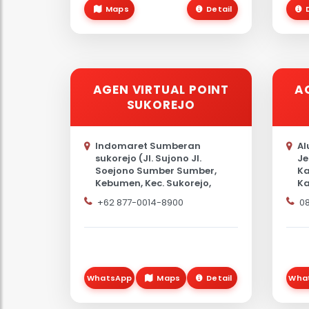
Maps
Detail
AGEN VIRTUAL POINT
A
SUKOREJO
Indomaret Sumberan
Al
sukorejo (Jl. Sujono Jl.
Je
Soejono Sumber Sumber,
Ka
Kebumen, Kec. Sukorejo,
Ka
Kabupaten Kendal, Jawa
Te
+62 877-0014-8900
0
Tengah)
WhatsApp
Maps
Detail
Wha