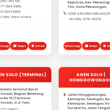
295) 383758;
Keputran, Kec. Pekalong
77 7964 2995;
Tim., Kota Pekalongan,
Jawa Tengah 51128
13 2603 6959
0285 4412488 028544122
62 895-3664-63464
+62 895-4179-49372
whatsapp )
tsApp
Maps
Detail
WhatsApp
Maps
D
EN SOLO (TERMINAL)
AGEN SOLO |
HONGGOWONGS
 dalam terminal Barat
rtonadi, Bagian Belakang
Jalan Honggowongso,
os No 15 (Terminal
Kemlayan, Serengan, No
rtonadi, Jl. A. Yani,
Kemlayan, Serengan, Ko
nahan, Banjarsari, Kota
Surakarta, Jawa Tenga
271) 738627