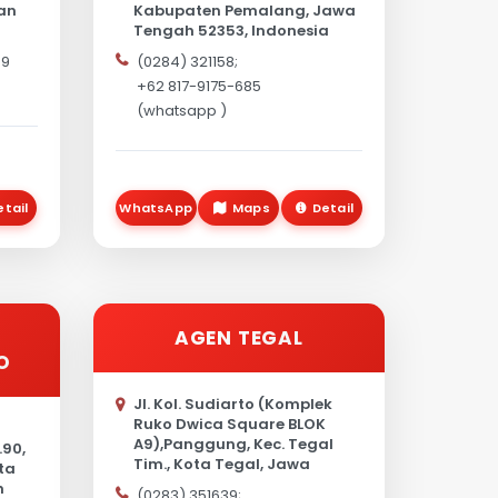
an
Kabupaten Pemalang, Jawa
Tengah 52353, Indonesia
99
(0284) 321158;
+62 817-9175-685
(whatsapp )
etail
WhatsApp
Maps
Detail
AGEN TEGAL
O
Jl. Kol. Sudiarto (Komplek
Ruko Dwica Square BLOK
A9),Panggung, Kec. Tegal
.90,
Tim., Kota Tegal, Jawa
ta
Tengah 52122
h
(0283) 351639;