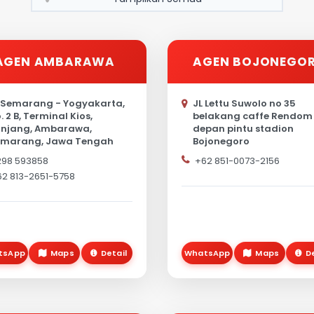
AGEN AMBARAWA
AGEN BOJONEGO
 Semarang - Yogyakarta,
JL Lettu Suwolo no 35
. 2 B, Terminal Kios,
belakang caffe Rendom
njang, Ambarawa,
depan pintu stadion
marang, Jawa Tengah
Bojonegoro
614, Indonesia
298 593858
+62 851-0073-2156
2 813-2651-5758
tsApp
Maps
Detail
WhatsApp
Maps
D