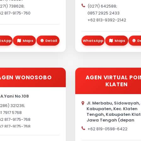
rakarta, Jawa Tengah
57141, Indonesia
271) 738628;
(0271) 642588;
134, Indonesia)
2 817-9175-760
0857 2925 2433
+62 813-9392-2142
tsApp
Maps
Detail
WhatsApp
Maps
D
AGEN WONOSOBO
AGEN VIRTUAL POI
KLATEN
. A.Yani No.108
Jl. Merbabu, Sidowayah,
286) 321236;
Kabupaten, Kec. Klaten
1 7917 5768
Tengah, Kabupaten Klat
2 817-9175-768
Jawa Tengah (depan
stadion trikoyo klaten)
2 817-9175-768
+62 819-0598-6422