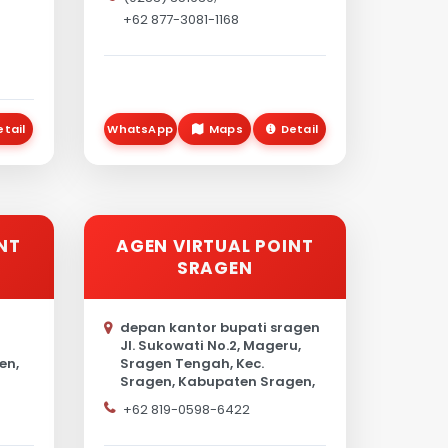
+62 877-3081-1168
etail
WhatsApp
Maps
Detail
NT
AGEN VIRTUAL POINT
SRAGEN
depan kantor bupati sragen
Jl. Sukowati No.2, Mageru,
en,
Sragen Tengah, Kec.
Sragen, Kabupaten Sragen,
Jawa Tengah
+62 819-0598-6422