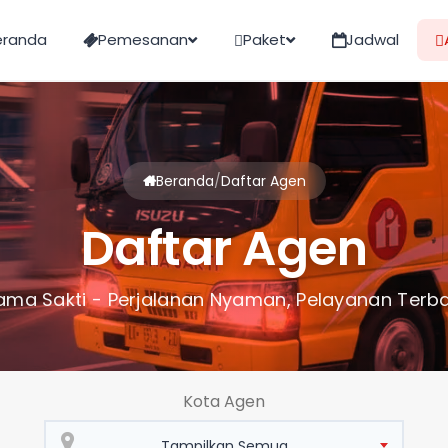
eranda
Pemesanan
Paket
Jadwal
Beranda
/
Daftar Agen
Daftar Agen
ama Sakti - Perjalanan Nyaman, Pelayanan Terba
Kota Agen
Tampilkan Semua