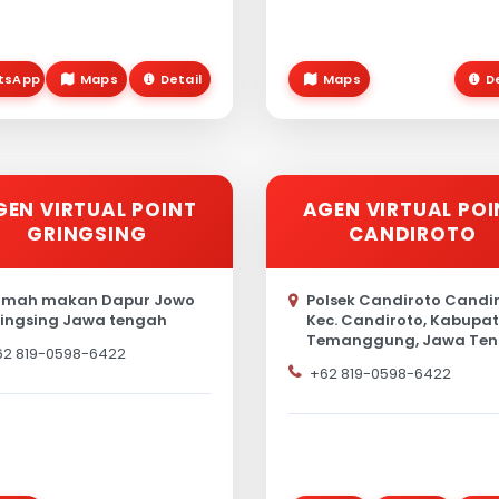
tsApp
Maps
Detail
Maps
D
GEN VIRTUAL POINT
AGEN VIRTUAL POI
GRINGSING
CANDIROTO
mah makan Dapur Jowo
Polsek Candiroto Candir
ingsing Jawa tengah
Kec. Candiroto, Kabupa
Temanggung, Jawa Te
62 819-0598-6422
+62 819-0598-6422