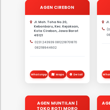
AGEN CIREBON
Jl. Moh. Toha No.20,
Jl
Kebonbaru, Kec. Kejaksan,
(0
Kota Cirebon, Jawa Barat
08
45121
0231 243939 0812218701870
082118944602
WhatsApp
Maps
Detail
Wha
AGEN MUNTILAN |
AG
TOKO ROTI MORO