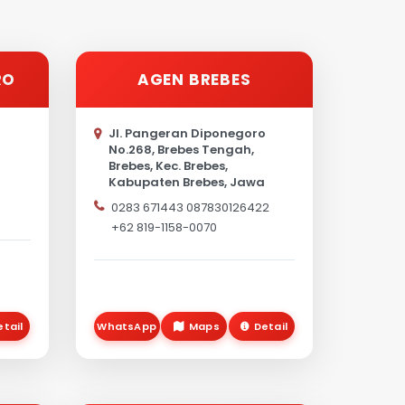
RO
AGEN BREBES
Jl. Pangeran Diponegoro
No.268, Brebes Tengah,
Brebes, Kec. Brebes,
Kabupaten Brebes, Jawa
Tengah 52212
0283 671443 087830126422
+62 819-1158-0070
etail
WhatsApp
Maps
Detail