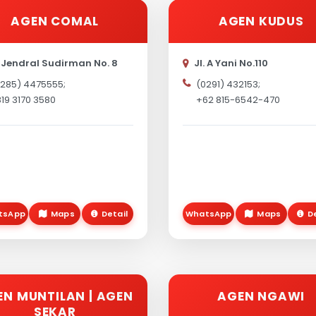
AGEN COMAL
AGEN KUDUS
. Jendral Sudirman No. 8
Jl. A Yani No.110
285) 4475555;
(0291) 432153;
19 3170 3580
+62 815-6542-470
tsApp
Maps
Detail
WhatsApp
Maps
D
EN MUNTILAN | AGEN
AGEN NGAWI
SEKAR